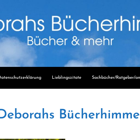
atenschutzerklärung
Lieblingszitate
Sachbücher/Ratgeber/an
Deborahs Bücherhimme