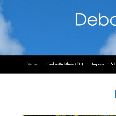
Skip
to
content
Bücher
Cookie-Richtlinie (EU)
Impressum & D