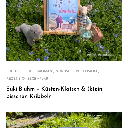
,
,
,
,
BUCHTIPP
LIEBESROMAN
NORDSEE
REZENSION
REZENSIONSEXEMPLAR
Suki Bluhm – Küsten-Klatsch & (k)ein
bisschen Kribbeln