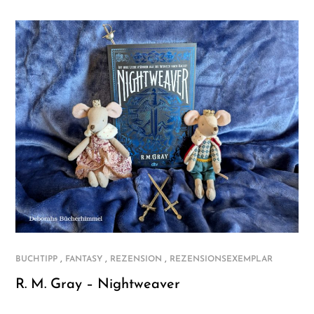
,
,
,
BUCHTIPP
FANTASY
REZENSION
REZENSIONSEXEMPLAR
R. M. Gray – Nightweaver