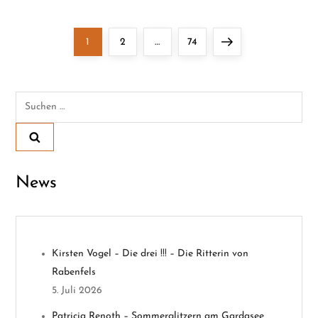
S
Page
Page
Page
Next
1
2
…
74
e
page
i
Suchen
nach:
t
e
News
n
n
u
Kirsten Vogel – Die drei !!! – Die Ritterin von
Rabenfels
m
5. Juli 2026
Patricia Renoth – Sommerglitzern am Gardasee