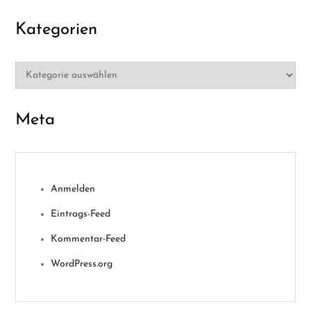
r
Kategorien
B
Kategorien
e
i
Meta
t
r
Anmelden
ä
Eintrags-Feed
g
Kommentar-Feed
WordPress.org
e