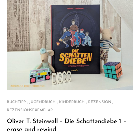
,
,
,
,
BUCHTIPP
JUGENDBUCH
KINDERBUCH
REZENSION
REZENSIONSEXEMPLAR
Oliver T. Steinwell – Die Schattendiebe 1 –
erase and rewind