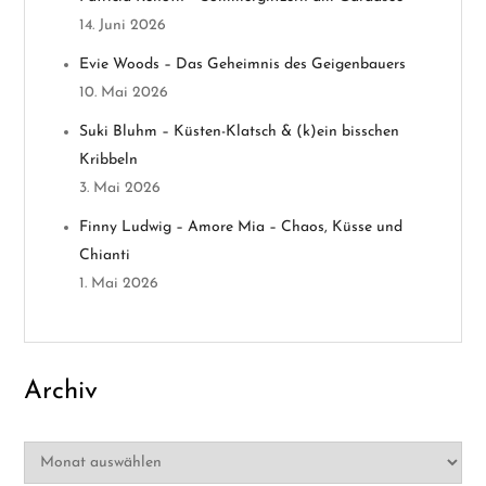
m
14. Juni 2026
e
Evie Woods – Das Geheimnis des Geigenbauers
r
10. Mai 2026
Suki Bluhm – Küsten-Klatsch & (k)ein bisschen
i
Kribbeln
e
3. Mai 2026
Finny Ludwig – Amore Mia – Chaos, Küsse und
r
Chianti
u
1. Mai 2026
n
g
Archiv
d
Archiv
e