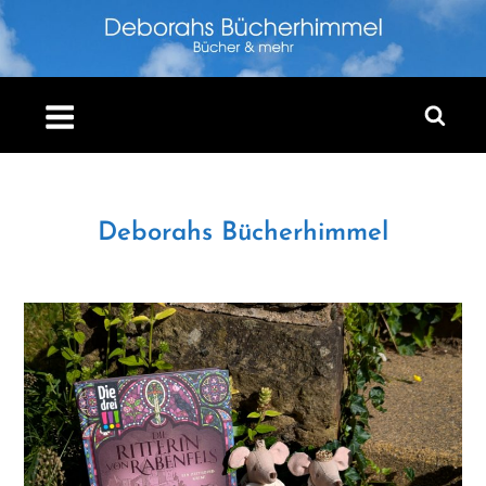
Skip
to
content
Deborahs Bücherhimmel