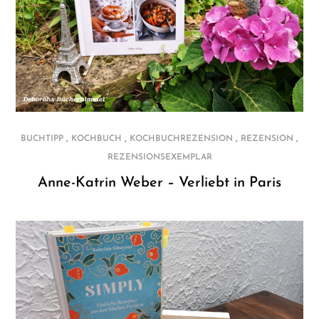
,
,
,
,
BUCHTIPP
KOCHBUCH
KOCHBUCHREZENSION
REZENSION
REZENSIONSEXEMPLAR
Anne-Katrin Weber – Verliebt in Paris