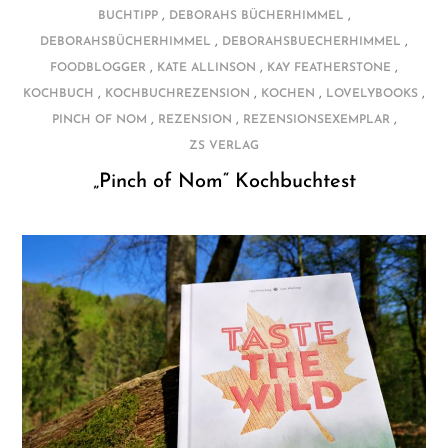
,
,
BUCHTIPP
DEBORAHS BÜCHERHIMMEL
,
,
DEBORAHSBÜCHERHIMMEL
DEBORAHSBUECHERHIMMEL
,
,
,
FOODBLOGGER
KATE ALLINSON
KAY FEATHERSTONE
,
,
,
,
KOCHBUCH
KOCHBUCHREZENSION
KOCHEN
LOVELYBOOKS
,
,
,
PINCH OF NOM
REZENSION
REZENSIONSEXEMPLAR
ZS VERLAG
„Pinch of Nom“ Kochbuchtest