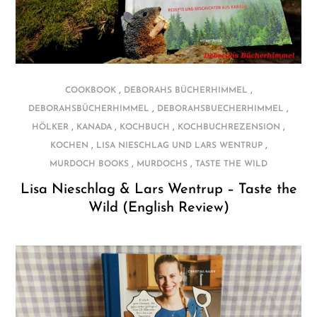
,
,
COOKBOOK
DEBORAHS BÜCHERHIMMEL
,
,
DEBORAHSBÜCHERHIMMEL
DEBORAHSBUECHERHIMMEL
,
,
,
,
HÖLKER
KANADA
KOCHBUCH
KOCHBUCHREZENSION
,
,
KOCHEN
LISA NIESCHLAG UND LARS WENTRUP
,
,
MURDOCH BOOKS
MURDOCHS
TASTE THE WILD
Lisa Nieschlag & Lars Wentrup – Taste the
Wild (English Review)