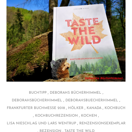
,
,
BUCHTIPP
DEBORAHS BÜCHERHIMMEL
,
,
DEBORAHSBÜCHERHIMMEL
DEBORAHSBUECHERHIMMEL
,
,
,
FRANKFURTER BUCHMESSE 2018
HÖLKER
KANADA
KOCHBUCH
,
,
,
KOCHBUCHREZENSION
KOCHEN
,
LISA NIESCHLAG UND LARS WENTRUP
RENZENSIONSEXEMPLAR
,
,
REZENSION
TASTE THE WILD