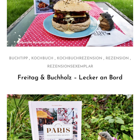
,
,
,
,
BUCHTIPP
KOCHBUCH
KOCHBUCHREZENSION
REZENSION
REZENSIONSEXEMPLAR
Freitag & Buchholz – Lecker an Bord