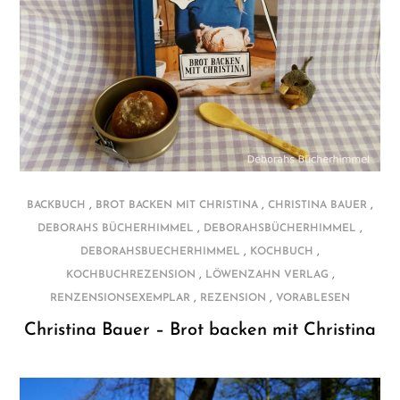
,
,
,
BACKBUCH
BROT BACKEN MIT CHRISTINA
CHRISTINA BAUER
,
,
DEBORAHS BÜCHERHIMMEL
DEBORAHSBÜCHERHIMMEL
,
,
DEBORAHSBUECHERHIMMEL
KOCHBUCH
,
,
KOCHBUCHREZENSION
LÖWENZAHN VERLAG
,
,
RENZENSIONSEXEMPLAR
REZENSION
VORABLESEN
Christina Bauer – Brot backen mit Christina