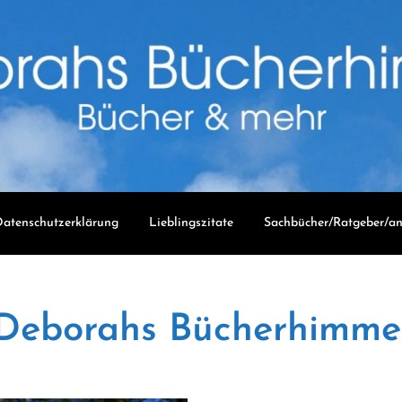
atenschutzerklärung
Lieblingszitate
Sachbücher/Ratgeber/an
Deborahs Bücherhimme