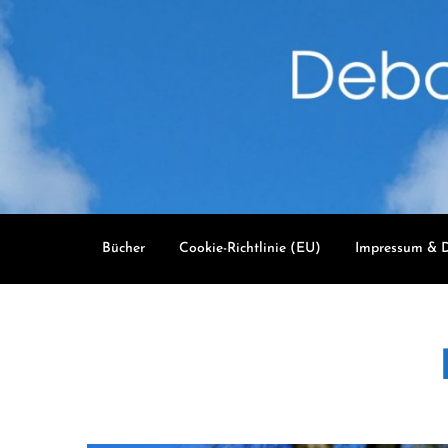
Skip
to
content
Bücher
Cookie-Richtlinie (EU)
Impressum & D