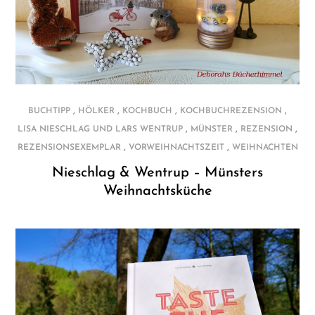
,
,
,
,
BUCHTIPP
HÖLKER
KOCHBUCH
KOCHBUCHREZENSION
,
,
,
LISA NIESCHLAG UND LARS WENTRUP
MÜNSTER
REZENSION
,
,
REZENSIONSEXEMPLAR
VORWEIHNACHTSZEIT
WEIHNACHTEN
Nieschlag & Wentrup – Münsters
Weihnachtsküche