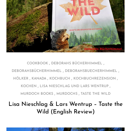
,
,
COOKBOOK
DEBORAHS BÜCHERHIMMEL
,
,
DEBORAHSBÜCHERHIMMEL
DEBORAHSBUECHERHIMMEL
,
,
,
,
HÖLKER
KANADA
KOCHBUCH
KOCHBUCHREZENSION
,
,
KOCHEN
LISA NIESCHLAG UND LARS WENTRUP
,
,
MURDOCH BOOKS
MURDOCHS
TASTE THE WILD
Lisa Nieschlag & Lars Wentrup – Taste the
Wild (English Review)