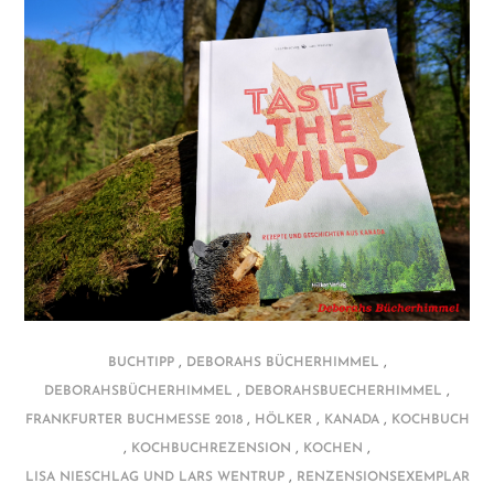
,
,
BUCHTIPP
DEBORAHS BÜCHERHIMMEL
,
,
DEBORAHSBÜCHERHIMMEL
DEBORAHSBUECHERHIMMEL
,
,
,
FRANKFURTER BUCHMESSE 2018
HÖLKER
KANADA
KOCHBUCH
,
,
,
KOCHBUCHREZENSION
KOCHEN
,
LISA NIESCHLAG UND LARS WENTRUP
RENZENSIONSEXEMPLAR