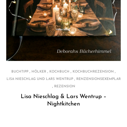
,
,
,
,
BUCHTIPP
HÖLKER
KOCHBUCH
KOCHBUCHREZENSION
,
LISA NIESCHLAG UND LARS WENTRUP
RENZENSIONSEXEMPLAR
,
REZENSION
Lisa Nieschlag & Lars Wentrup –
Nightkitchen