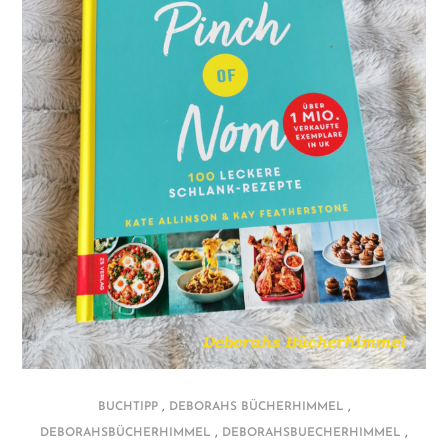
,
,
BUCHTIPP
DEBORAHS BÜCHERHIMMEL
,
,
DEBORAHSBÜCHERHIMMEL
DEBORAHSBUECHERHIMMEL