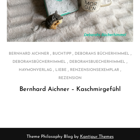
,
,
,
BERNHARD AICHNER
BUCHTIPP
DEBORAHS BÜCHERHIMMEL
,
,
DEBORAHSBÜCHERHIMMEL
DEBORAHSBUECHERHIMMEL
,
,
,
HAYMONVERLAG
LIEBE
RENZENSIONSEXEMPLAR
REZENSION
Bernhard Aichner – Kaschmirgefühl
Theme Philosophy Blog by
Kantipur Themes