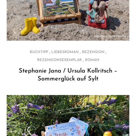
,
,
,
BUCHTIPP
LIEBESROMAN
REZENSION
,
REZENSIONSEXEMPLAR
ROMAN
Stephanie Jana / Ursula Kollritsch –
Sommerglück auf Sylt