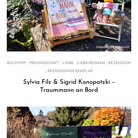
,
,
,
,
BUCHTIPP
FREUNDSCHAFT
LIEBE
LIEBESROMAN
REZENSION
,
REZENSIONSEXEMPLAR
Sylvia Filz & Sigrid Konopatzki –
Traummann an Bord