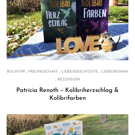
,
,
,
BUCHTIPP
FREUNDSCHAFT
LIEBESGESCHICHTE
LIEBESROMAN
,
REZENSION
Patricia Renoth – Kolibriherzschlag &
Kolibrifarben