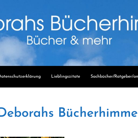
atenschutzerklärung
Lieblingszitate
Sachbücher/Ratgeber/an
Deborahs Bücherhimme