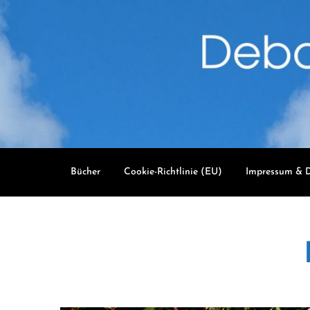
Skip
to
content
Bücher
Cookie-Richtlinie (EU)
Impressum & D