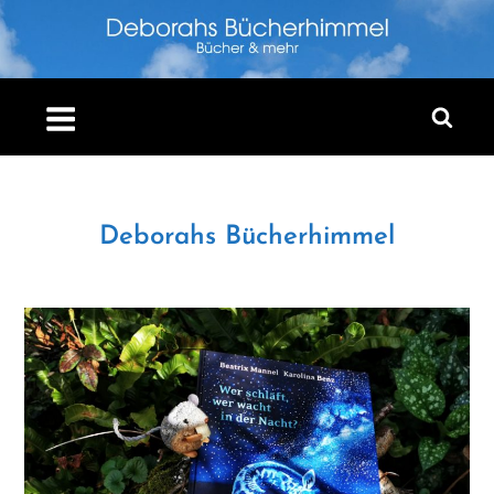
Skip
to
content
Deborahs Bücherhimmel