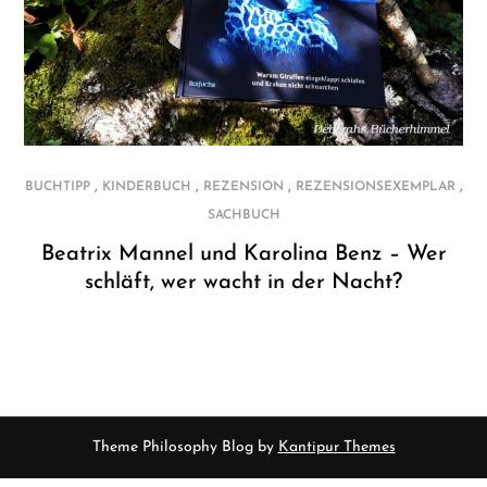
,
,
,
,
BUCHTIPP
KINDERBUCH
REZENSION
REZENSIONSEXEMPLAR
SACHBUCH
Beatrix Mannel und Karolina Benz – Wer
schläft, wer wacht in der Nacht?
Theme Philosophy Blog by
Kantipur Themes