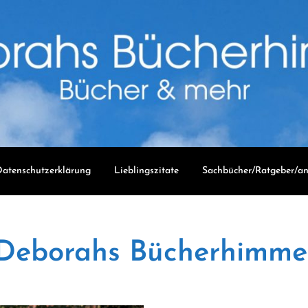
atenschutzerklärung
Lieblingszitate
Sachbücher/Ratgeber/an
Deborahs Bücherhimme