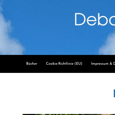
Skip
to
content
Bücher
Cookie-Richtlinie (EU)
Impressum & D