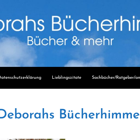
atenschutzerklärung
Lieblingszitate
Sachbücher/Ratgeber/an
Deborahs Bücherhimme