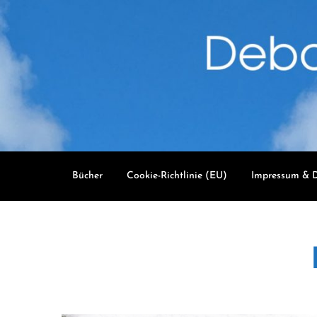
Skip
to
content
Bücher
Cookie-Richtlinie (EU)
Impressum & D