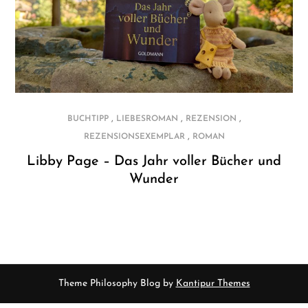
,
,
,
BUCHTIPP
LIEBESROMAN
REZENSION
,
REZENSIONSEXEMPLAR
ROMAN
Libby Page – Das Jahr voller Bücher und
Wunder
Theme Philosophy Blog by
Kantipur Themes