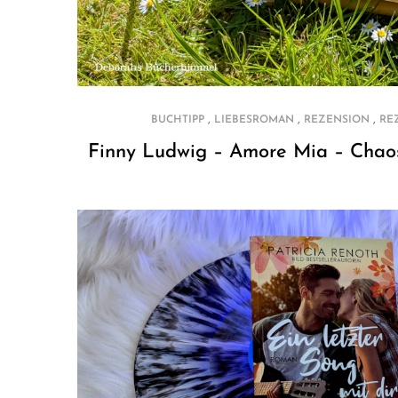
,
,
,
BUCHTIPP
LIEBESROMAN
REZENSION
RE
Finny Ludwig – Amore Mia – Chaos