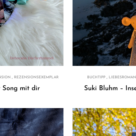
,
,
NSION
REZENSIONSEXEMPLAR
BUCHTIPP
LIEBESROMAN
r Song mit dir
Suki Bluhm – Inse