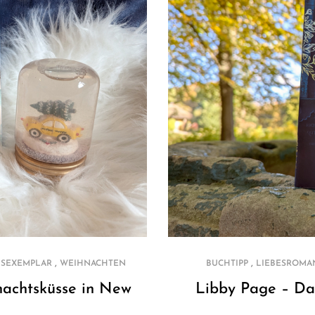
,
,
SEXEMPLAR
WEIHNACHTEN
BUCHTIPP
LIEBESROMA
nachtsküsse in New
Libby Page – Da