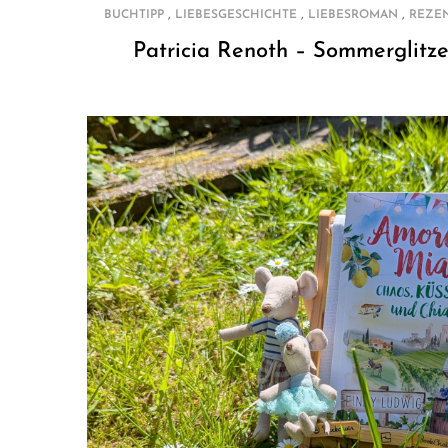
,
,
,
BUCHTIPP
LIEBESGESCHICHTE
LIEBESROMAN
REZE
Patricia Renoth – Sommerglit