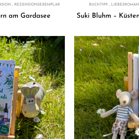
,
,
NSION
REZENSIONSEXEMPLAR
BUCHTIPP
LIEBESROMAN
zern am Gardasee
Suki Bluhm – Küsten