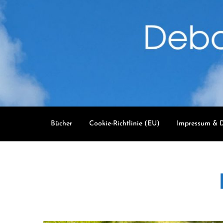
Skip
to
content
Bücher
Cookie-Richtlinie (EU)
Impressum & D