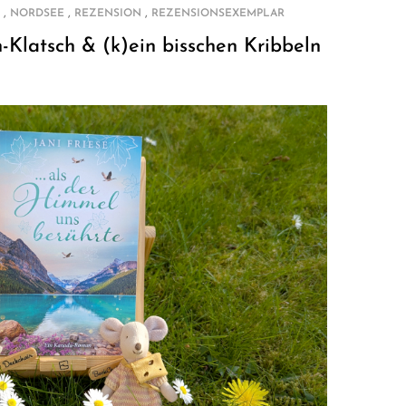
,
,
,
NORDSEE
REZENSION
REZENSIONSEXEMPLAR
-Klatsch & (k)ein bisschen Kribbeln