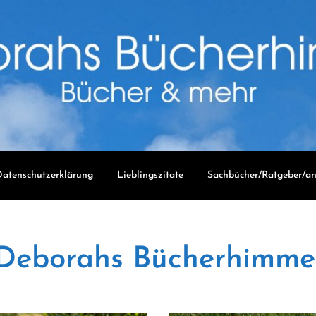
atenschutzerklärung
Lieblingszitate
Sachbücher/Ratgeber/an
Deborahs Bücherhimme