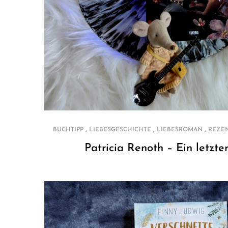
,
,
,
BUCHTIPP
LIEBESGESCHICHTE
LIEBESROMAN
REZE
Patricia Renoth – Ein letzte