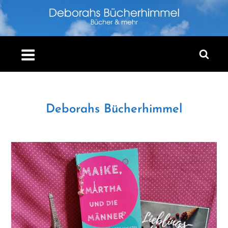
Skip
to
content
Deborahs Bücherhimmel