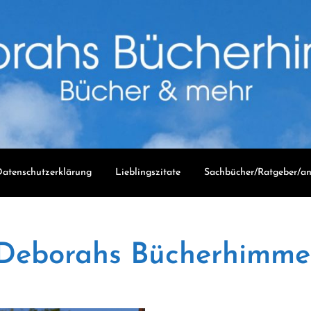
atenschutzerklärung
Lieblingszitate
Sachbücher/Ratgeber/an
Deborahs Bücherhimme