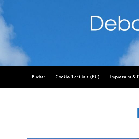
Skip
to
content
Bücher
Cookie-Richtlinie (EU)
Impressum & D