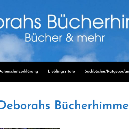
atenschutzerklärung
Lieblingszitate
Sachbücher/Ratgeber/an
Deborahs Bücherhimme