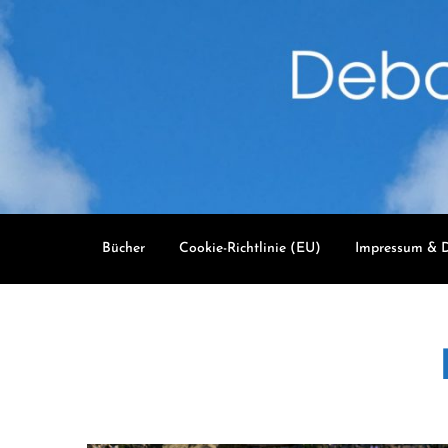
Skip
to
content
Bücher
Cookie-Richtlinie (EU)
Impressum & D