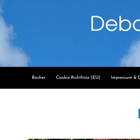
Skip
to
content
Bücher
Cookie-Richtlinie (EU)
Impressum & D