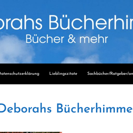
atenschutzerklärung
Lieblingszitate
Sachbücher/Ratgeber/an
Deborahs Bücherhimme