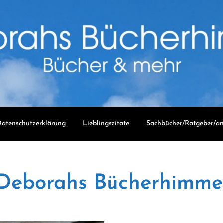
atenschutzerklärung
Lieblingszitate
Sachbücher/Ratgeber/an
Deborahs Bücherhimme