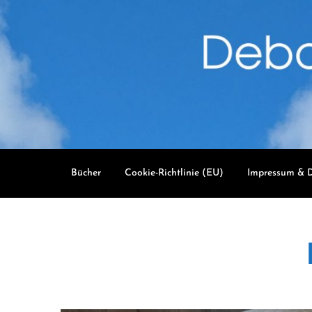
Skip
to
content
Bücher
Cookie-Richtlinie (EU)
Impressum & D