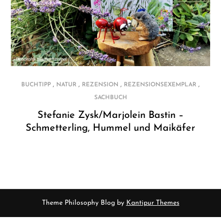
,
,
,
,
BUCHTIPP
NATUR
REZENSION
REZENSIONSEXEMPLAR
SACHBUCH
Stefanie Zysk/Marjolein Bastin –
Schmetterling, Hummel und Maikäfer
Theme Philosophy Blog by
Kantipur Themes