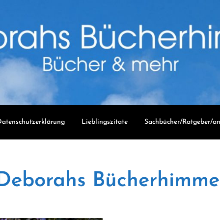
atenschutzerklärung
Lieblingszitate
Sachbücher/Ratgeber/an
Deborahs Bücherhimme