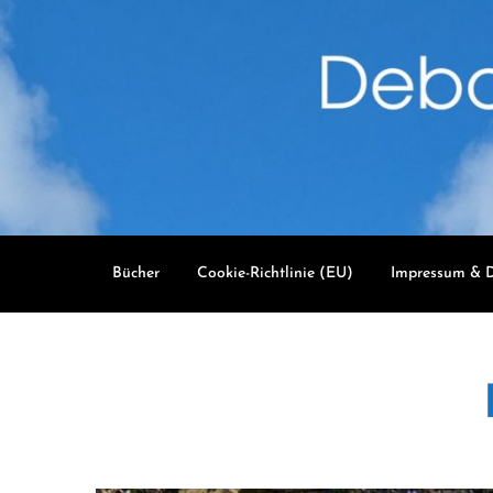
Skip
to
content
Bücher
Cookie-Richtlinie (EU)
Impressum & D