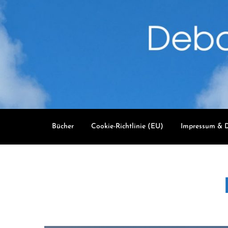
Skip
to
content
Bücher
Cookie-Richtlinie (EU)
Impressum & D