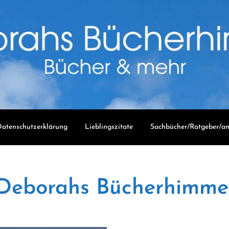
atenschutzerklärung
Lieblingszitate
Sachbücher/Ratgeber/an
Deborahs Bücherhimme