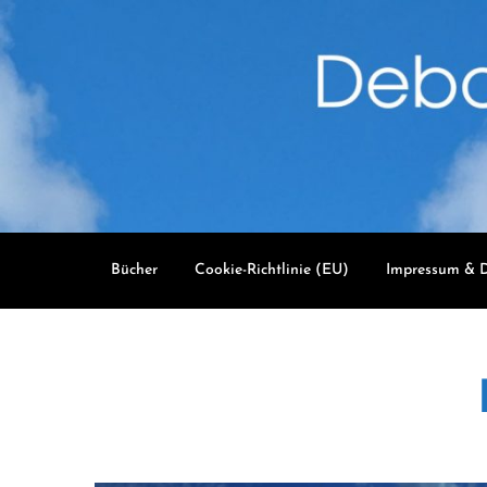
Skip
to
content
Bücher
Cookie-Richtlinie (EU)
Impressum & D