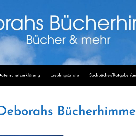
atenschutzerklärung
Lieblingszitate
Sachbücher/Ratgeber/an
Deborahs Bücherhimme