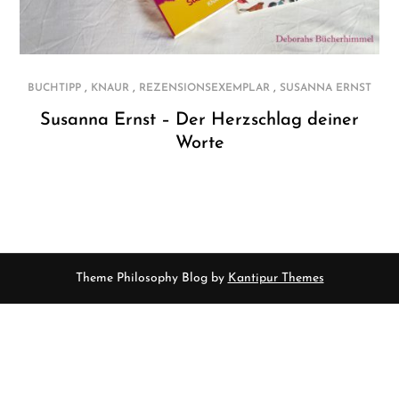
,
,
,
BUCHTIPP
KNAUR
REZENSIONSEXEMPLAR
SUSANNA ERNST
Susanna Ernst – Der Herzschlag deiner
Worte
Theme Philosophy Blog by
Kantipur Themes