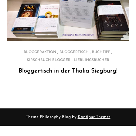
,
,
,
BLOGGERAKTION
BLOGGERTISCH
BUCHTIPP
,
KIRSCHBUCH BLOGGER
LIEBLINGSBÜCHER
Bloggertisch in der Thalia Siegburg!
Theme Philosophy Blog by
Kantipur Themes