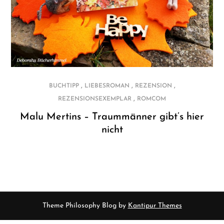
,
,
,
BUCHTIPP
LIEBESROMAN
REZENSION
,
REZENSIONSEXEMPLAR
ROMCOM
Malu Mertins – Traummänner gibt’s hier
nicht
Theme Philosophy Blog by
Kantipur Themes