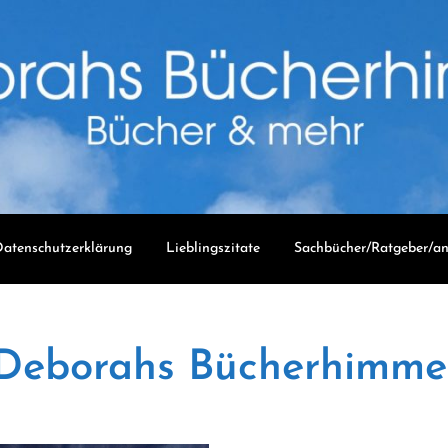
atenschutzerklärung
Lieblingszitate
Sachbücher/Ratgeber/an
Deborahs Bücherhimme