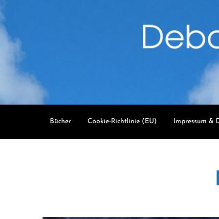
Skip
to
content
Bücher
Cookie-Richtlinie (EU)
Impressum & D