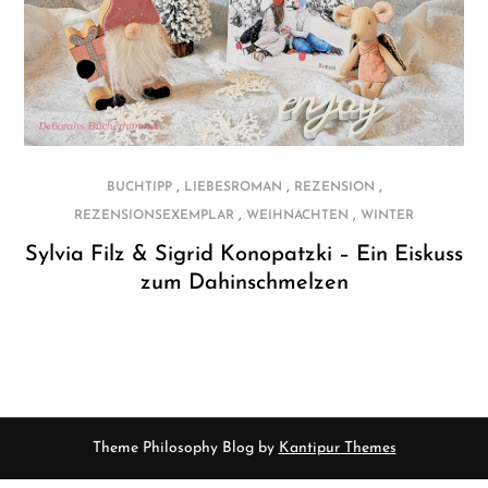
,
,
,
BUCHTIPP
LIEBESROMAN
REZENSION
,
,
REZENSIONSEXEMPLAR
WEIHNACHTEN
WINTER
Sylvia Filz & Sigrid Konopatzki – Ein Eiskuss
zum Dahinschmelzen
Theme Philosophy Blog by
Kantipur Themes