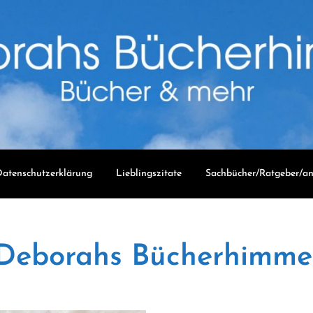
atenschutzerklärung
Lieblingszitate
Sachbücher/Ratgeber/an
Deborahs Bücherhimme