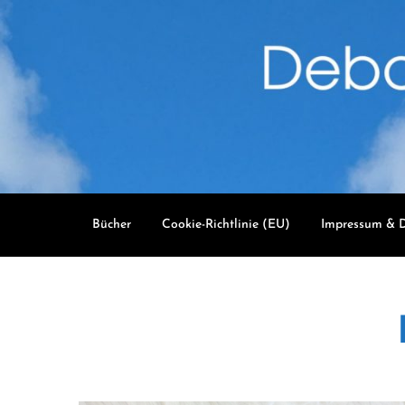
Skip
to
content
Bücher
Cookie-Richtlinie (EU)
Impressum & D