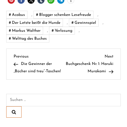
Acabus
,
Blogger schenken Lesefreude
,
Der Letzte beißt die Hunde
,
Gewinnspiel
,
Markus Walther
,
Verlosung
,
Welttag des Buches
B
Previous
Next
Previous
Next
Post
Post
Die Gewinner der
Buchgeschenk Nr. 1: Haruki
e
„Bücher sind treu“-Taschen!
Murakami
i
t
Suchen
nach:
r
a