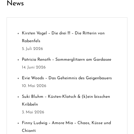
News
g
s
n
Kirsten Vogel – Die drei !!! – Die Ritterin von
Rabenfels
a
5. Juli 2026
v
Patricia Renoth – Sommerglitzern am Gardasee
14. Juni 2026
i
Evie Woods – Das Geheimnis des Geigenbauers
g
10. Mai 2026
a
Suki Bluhm – Küsten-Klatsch & (k)ein bisschen
Kribbeln
t
3. Mai 2026
i
Finny Ludwig – Amore Mia – Chaos, Küsse und
Chianti