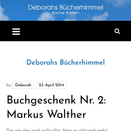
Skip
to
content
Deborahs Bücherhimmel
by:
Deborah
Buchgeschenk Nr. 2:
Markus Walther
Das war aber noch nicht alles…Nein, es gibt noch mehr!