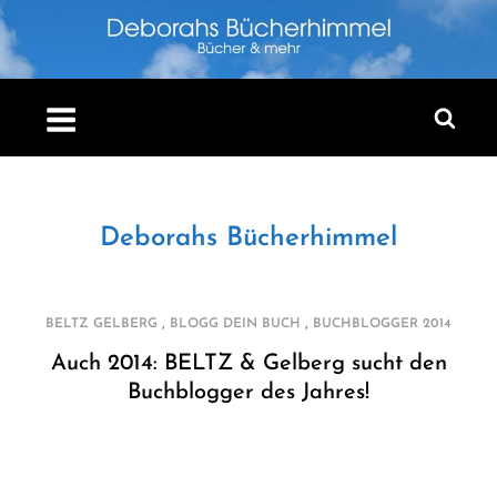
Skip
to
content
Deborahs Bücherhimmel
,
,
BELTZ GELBERG
BLOGG DEIN BUCH
BUCHBLOGGER 2014
Auch 2014: BELTZ & Gelberg sucht den
Buchblogger des Jahres!