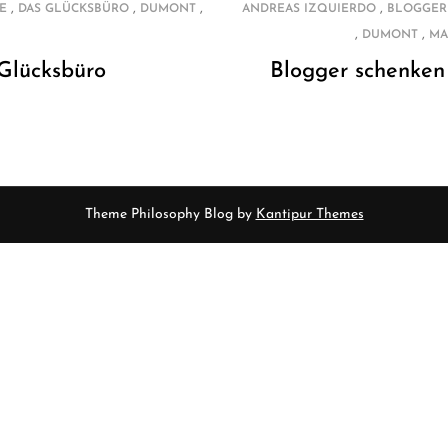
,
,
,
,
E
DAS GLÜCKSBÜRO
DUMONT
ANDREAS IZQUIERDO
BLOGGER
,
,
DUMONT
MA
Glücksbüro
Blogger schenken 
Theme Philosophy Blog by
Kantipur Themes