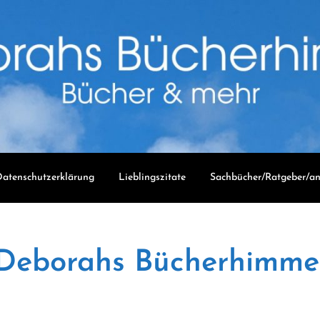
atenschutzerklärung
Lieblingszitate
Sachbücher/Ratgeber/an
Deborahs Bücherhimme