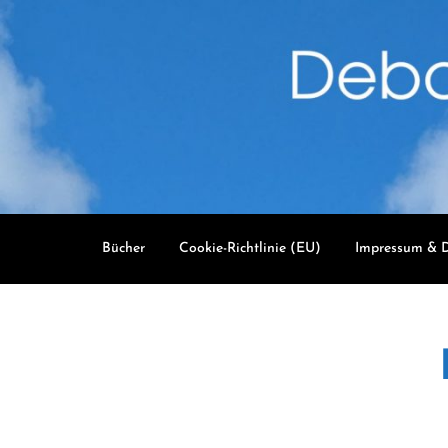
Skip
to
content
Bücher
Cookie-Richtlinie (EU)
Impressum & D