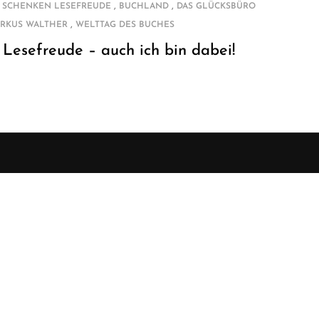
,
,
 SCHENKEN LESEFREUDE
BUCHLAND
DAS GLÜCKSBÜRO
,
RKUS WALTHER
WELTTAG DES BUCHES
Lesefreude – auch ich bin dabei!