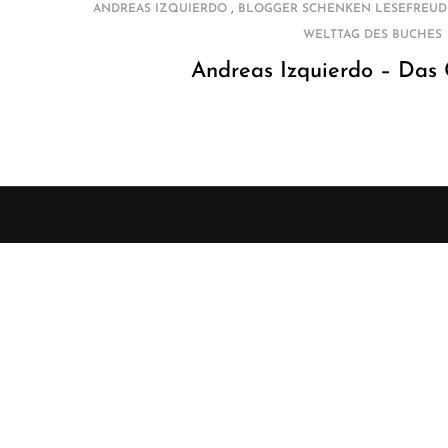
,
ANDREAS IZQUIERDO
BLOGGER SCHENKEN LESEFREUD
WELTTAG DES BUCHES
Andreas Izquierdo – Das 