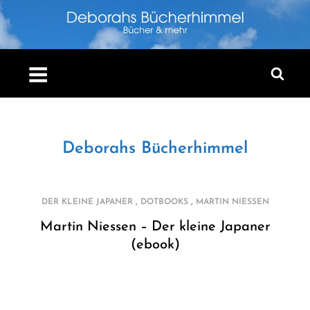
Skip
to
content
Deborahs Bücherhimmel
,
,
DER KLEINE JAPANER
DOTBOOKS
MARTIN NIESSEN
Martin Niessen – Der kleine Japaner
(ebook)