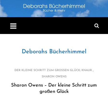
Skip
to
content
Deborahs Bücherhimmel
,
DER KLEINE SCHRITT ZUM GROSSEN GLÜCK; KNAUR
SHARON OWENS
Sharon Owens – Der kleine Schritt zum
großen Glück