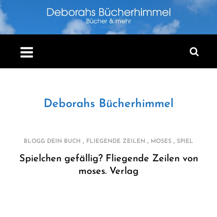
Skip
to
content
Deborahs Bücherhimmel
,
,
,
BLOGG DEIN BUCH
FLIEGENDE ZEILEN
MOSES
SPIEL
Spielchen gefällig? Fliegende Zeilen von
moses. Verlag