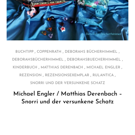
,
,
,
BUCHTIPP
COPPENRATH
DEBORAHS BÜCHERHIMMEL
,
,
DEBORAHSBÜCHERHIMMEL
DEBORAHSBUECHERHIMMEL
,
,
,
KINDERBUCH
MATTHIAS DERENBACH
MICHAEL ENGLER
,
,
,
REZENSION
REZENSIONSEXEMPLAR
RULANTICA
SNORRI UND DER VERSUNKENE SCHATZ
Michael Engler / Matthias Derenbach –
Snorri und der versunkene Schatz