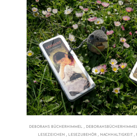
,
DEBORAHS BÜCHERHIMMEL
DEBORAHSBÜCHERHIMME
,
,
,
LESEZEICHEN
LESEZUBEHÖR
NACHHALTIGKEIT