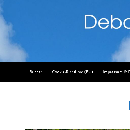
Skip
to
content
Bücher
Cookie-Richtlinie (EU)
Impressum & D