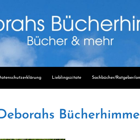
atenschutzerklärung
Lieblingszitate
Sachbücher/Ratgeber/an
Deborahs Bücherhimme