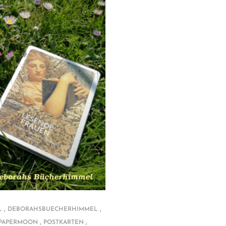
,
,
L
DEBORAHSBUECHERHIMMEL
,
,
PAPERMOON
POSTKARTEN