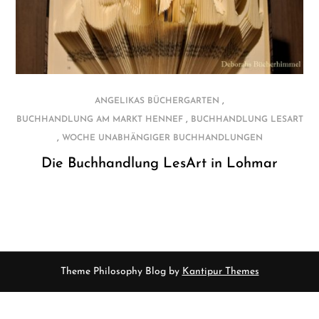
,
ANGELIKAS BÜCHERGARTEN
,
BUCHHANDLUNG AM MARKT HENNEF
BUCHHANDLUNG LESART
,
WOCHE UNABHÄNGIGER BUCHHANDLUNGEN
Die Buchhandlung LesArt in Lohmar
Theme Philosophy Blog by
Kantipur Themes