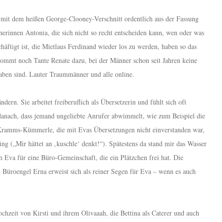
g mit dem heißen George-Clooney-Verschnitt ordentlich aus der Fassung
erinnen Antonia, die sich nicht so recht entscheiden kann, wen oder was
chäftigt ist, die Mietlaus Ferdinand wieder los zu werden, haben so das
ommt noch Tante Renate dazu, bei der Männer schon seit Jahren keine
haben sind. Lauter Traummänner und alle online.
ern. Sie arbeitet freiberuflich als Übersetzerin und fühlt sich oft
 danach, dass jemand ungeliebte Anrufer abwimmelt, wie zum Beispiel die
u Kramms-Kümmerle, die mit Evas Übersetzungen nicht einverstanden war,
ng („Mir hättet an ‚kuschle‘ denkt!“). Spätestens da stand mir das Wasser
 Eva für eine Büro-Gemeinschaft, die ein Plätzchen frei hat. Die
Büroengel Erna erweist sich als reiner Segen für Eva – wenn es auch
ochzeit von Kirsti und ihrem Olivaaah, die Bettina als Caterer und auch