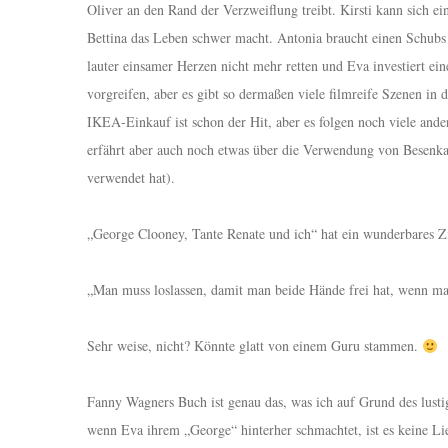
Oliver an den Rand der Verzweiflung treibt. Kirsti kann sich ei
Bettina das Leben schwer macht. Antonia braucht einen Schubs 
lauter einsamer Herzen nicht mehr retten und Eva investiert ei
vorgreifen, aber es gibt so dermaßen viele filmreife Szenen in 
IKEA-Einkauf ist schon der Hit, aber es folgen noch viele and
erfährt aber auch noch etwas über die Verwendung von Besenkam
verwendet hat).
„George Clooney, Tante Renate und ich“ hat ein wunderbares Zit
„Man muss loslassen, damit man beide Hände frei hat, wenn 
Sehr weise, nicht? Könnte glatt von einem Guru stammen.
Fanny Wagners Buch ist genau das, was ich auf Grund des lusti
wenn Eva ihrem „George“ hinterher schmachtet, ist es keine Lie