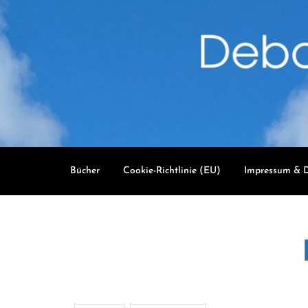
Skip
to
content
Bücher
Cookie-Richtlinie (EU)
Impressum & D