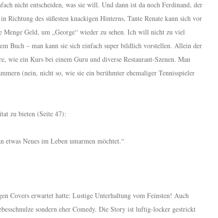
nfach nicht entscheiden, was sie will. Und dann ist da noch Ferdinand, der
in Richtung des süßesten knackigen Hinterns, Tante Renate kann sich vor
ne Menge Geld, um „George“ wieder zu sehen. Ich will nicht zu viel
dem Buch – man kann sie sich einfach super bildlich vorstellen. Allein der
ere, wie ein Kurs bei einem Guru und diverse Restaurant-Szenen. Man
mern (nein, nicht so, wie sie ein berühmter ehemaliger Tennisspieler
at zu bieten (Seite 47):
man etwas Neues im Leben umarmen möchtet.“
gen Covers erwartet hatte: Lustige Unterhaltung vom Feinsten! Auch
besschnulze sondern eher Comedy. Die Story ist luftig-locker gestrickt