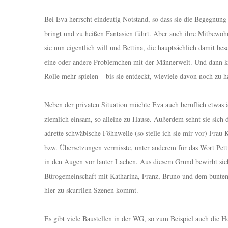
Bei Eva herrscht eindeutig Notstand, so dass sie die Begegnun
bringt und zu heißen Fantasien führt. Aber auch ihre Mitbewohn
sie nun eigentlich will und Bettina, die hauptsächlich damit bes
eine oder andere Problemchen mit der Männerwelt. Und dann k
Rolle mehr spielen – bis sie entdeckt, wieviele davon noch zu 
Neben der privaten Situation möchte Eva auch beruflich etwas änd
ziemlich einsam, so alleine zu Hause. Außerdem sehnt sie sich
adrette schwäbische Föhnwelle (so stelle ich sie mir vor) Fra
bzw. Übersetzungen vermisste, unter anderem für das Wort Petti
in den Augen vor lauter Lachen. Aus diesem Grund bewirbt sich
Bürogemeinschaft mit Katharina, Franz, Bruno und dem bunten 
hier zu skurrilen Szenen kommt.
Es gibt viele Baustellen in der WG, so zum Beispiel auch die H