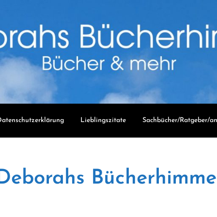
atenschutzerklärung
Lieblingszitate
Sachbücher/Ratgeber/an
Deborahs Bücherhimme