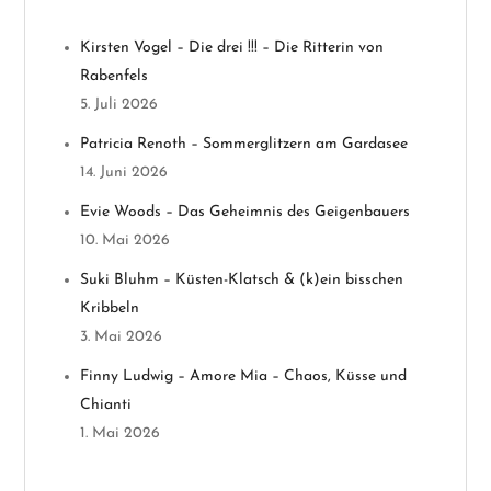
n
Kirsten Vogel – Die drei !!! – Die Ritterin von
a
Rabenfels
v
5. Juli 2026
Patricia Renoth – Sommerglitzern am Gardasee
i
14. Juni 2026
g
Evie Woods – Das Geheimnis des Geigenbauers
10. Mai 2026
a
Suki Bluhm – Küsten-Klatsch & (k)ein bisschen
t
Kribbeln
3. Mai 2026
i
Finny Ludwig – Amore Mia – Chaos, Küsse und
o
Chianti
1. Mai 2026
n