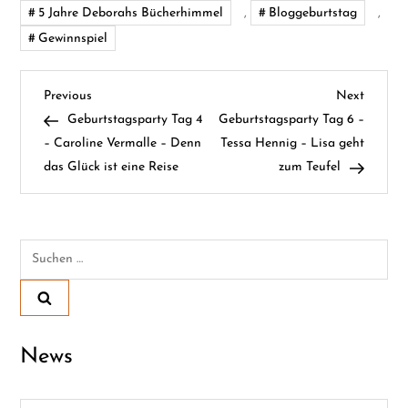
5 Jahre Deborahs Bücherhimmel
,
Bloggeburtstag
,
Gewinnspiel
B
Previous
Next
Previous
Next
Post
Post
Geburtstagsparty Tag 4
Geburtstagsparty Tag 6 –
e
– Caroline Vermalle – Denn
Tessa Hennig – Lisa geht
das Glück ist eine Reise
zum Teufel
i
t
Suchen
r
nach:
a
g
News
s