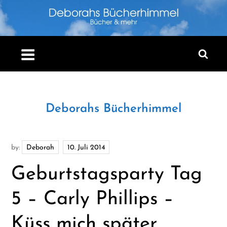
Skip
to
content
Deborahs Bücherhimmel
by:
Deborah
Geburtstagsparty Tag
5 – Carly Phillips –
Küss mich später