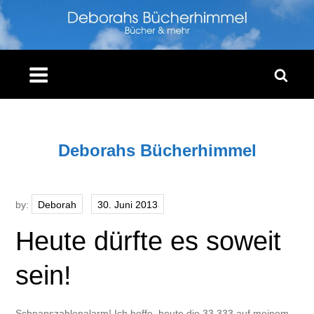
Skip
to
content
Deborahs Bücherhimmel
by:
Deborah
Heute dürfte es soweit
sein!
Schnapszahlenalarm! Ich hoffe, heute die 33.333 auf meinem