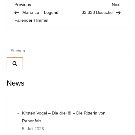
B
Previous
Next
Previous
Next
Post
Post
Marie Lu – Legend –
33.333 Besuche
e
Fallender Himmel
i
t
Suchen
nach:
r
a
News
g
s
n
Kirsten Vogel – Die drei !!! – Die Ritterin von
Rabenfels
a
5. Juli 2026