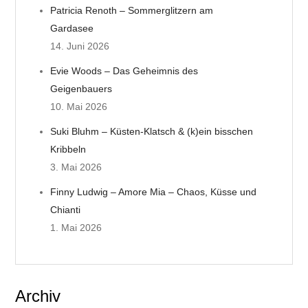
v
Patricia Renoth – Sommerglitzern am
Gardasee
i
14. Juni 2026
g
Evie Woods – Das Geheimnis des
Geigenbauers
a
10. Mai 2026
t
Suki Bluhm – Küsten-Klatsch & (k)ein bisschen
Kribbeln
i
3. Mai 2026
o
Finny Ludwig – Amore Mia – Chaos, Küsse und
Chianti
n
1. Mai 2026
Archiv