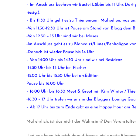
– Im Anschluss beehren wir Bastei Lübbe bis 11 Uhr. Dort 
riesig!).
– Bis 11.30 Uhr geht es zu Thienemann. Mal sehen, was uns
-Von 11.30-12.30 Uhr ist Pause am Stand von Blogg dein 
-Von 12.30 – 13 Uhr sind wir bei Moses
-Im Anschluss geht es zu Blanvalet/Limes/Penhaligon von
-Danach ist wieder Pause bis 14 Uhr
– Von 14.00 Uhr bis 14.30 Uhr sind wir bei Residenz
-14.30 Uhr bis 15 Uhr bei Fischer
-15.00 Uhr bis 15.30 Uhr bei arsEdition
Pause bis 16.00 Uhr
– 16.00 Uhr bis 16.30 Meet & Greet mit Kim Winter / Th
-16.30 – 17 Uhr trefen wir uns in der Bloggers Lounge Gou
– Ab 17 Uhr bis zum Ende gibt es eine Happy Hour am R
Mal ehrlich, ist das nicht der Wahnsinn? Den Veranstalte
Und nun kann ich mich darauf freuen, viele nette Blogger