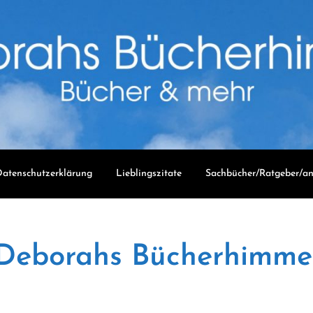
atenschutzerklärung
Lieblingszitate
Sachbücher/Ratgeber/an
Deborahs Bücherhimme