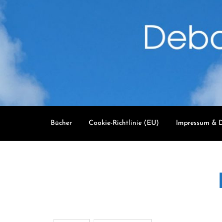
Skip
to
content
Bücher
Cookie-Richtlinie (EU)
Impressum & D