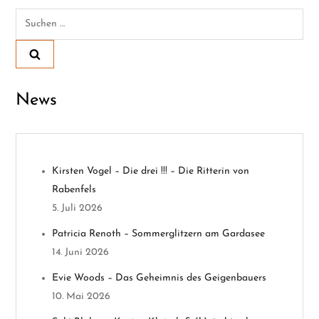
Suchen
r
nach:
a
g
News
s
n
Kirsten Vogel – Die drei !!! – Die Ritterin von
a
Rabenfels
v
5. Juli 2026
Patricia Renoth – Sommerglitzern am Gardasee
i
14. Juni 2026
g
Evie Woods – Das Geheimnis des Geigenbauers
10. Mai 2026
a