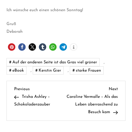
Ich wünsche euch einen schönen Sonntag!
Gruß
Deborah
Auf der anderen Seite ist das Gras viel grüner
,
eBook
,
Kerstin Gier
,
starke Frauen
B
Previous
Next
Previous
Next
Post
Post
Trisha Ashley –
Caroline Vermalle – Als das
e
Schokoladenzauber
Leben überraschend zu
Besuch kam
i
t