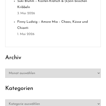
Suki Bluhm – Küsten-Klatsch & (k)ein bisschen
t
Kribbeln
3. Mai 2026
i
Finny Ludwig – Amore Mia – Chaos, Küsse und
o
Chianti
1. Mai 2026
n
Archiv
Archiv
Kategorien
Kategorien