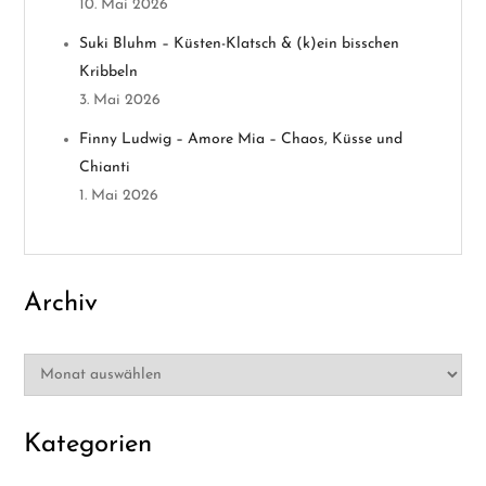
10. Mai 2026
a
Suki Bluhm – Küsten-Klatsch & (k)ein bisschen
t
Kribbeln
3. Mai 2026
i
Finny Ludwig – Amore Mia – Chaos, Küsse und
o
Chianti
1. Mai 2026
n
Archiv
Archiv
Kategorien