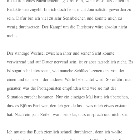
Redaktion eines Nachrichtenmagazins. Puh, wenn es so tatsächlich in
Redaktionen zugeht, bin ich doch froh, nicht Journalistin geworden zu
sein. Dafür bin ich viel zu sehr Sensibelchen und könnte mich zu
wenig durchsetzen. Der Kampf um die Titelstory wäre absolut nicht
meins.
Der ständige Wechsel zwischen ihrer und seiner Sicht könnte
verwirrend und auf Dauer nervend sein, ist er aber tatsächlich nicht. Es
ist sogar sehr interessant, wie manche Schlüsselszenen erst von der
einen und dann von der anderen Warte beleuchtet wird. So erfährt man
genauer, was die Protagonisten empfinden und wie sie mit der
Situation zurecht kommen. Nur ein einziges Mal hatte ich übersehen,
dass es Björns Part war, den ich gerade las – was mich etwas erstaunt
hat. Nach ein paar Zeilen war aber klar, dass er sprach und nicht sie.
Ich musste das Buch ziemlich schnell durchlesen, denn ich wollte