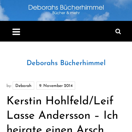
Skip
to
content
Deborahs Bücherhimmel
by:
Deborah
Kerstin Hohlfeld/Leif
Lasse Andersson – Ich
heirate einen Arsch