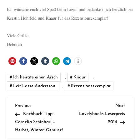
Ich wünsche euch viel Spaß beim Lesen und bedanke mich herzlich bei
Kerstin Hohlfeld und Knaur für das Rezensionsexemplar!
Viele Grüße
Deborah
Ich heirate einen Arsch
,
Knaur
,
Leif Lasse Andersson
,
Rezensionsexemplar
B
Previous
Next
Previous
Next
Post
Post
Kochbuch-Tipp:
Lovelybooks-Leserpreis
e
Cornelia Schinharl –
2014
Herbst, Winter, Gemüse!
i