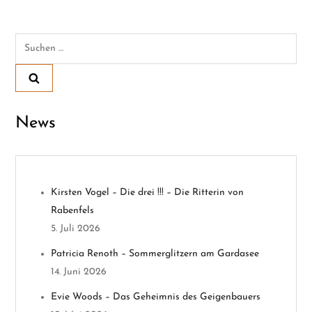
t
Suchen
r
nach:
a
g
News
s
n
Kirsten Vogel – Die drei !!! – Die Ritterin von
a
Rabenfels
v
5. Juli 2026
Patricia Renoth – Sommerglitzern am Gardasee
i
14. Juni 2026
g
Evie Woods – Das Geheimnis des Geigenbauers