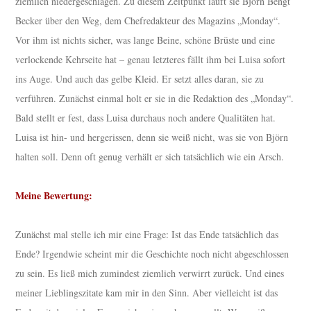
ziemlich niedergeschlagen. Zu diesem Zeitpunkt läuft sie Björn Bengt
Becker über den Weg, dem Chefredakteur des Magazins „Monday“.
Vor ihm ist nichts sicher, was lange Beine, schöne Brüste und eine
verlockende Kehrseite hat – genau letzteres fällt ihm bei Luisa sofort
ins Auge. Und auch das gelbe Kleid. Er setzt alles daran, sie zu
verführen. Zunächst einmal holt er sie in die Redaktion des „Monday“.
Bald stellt er fest, dass Luisa durchaus noch andere Qualitäten hat.
Luisa ist hin- und hergerissen, denn sie weiß nicht, was sie von Björn
halten soll. Denn oft genug verhält er sich tatsächlich wie ein Arsch.
Meine Bewertung:
Zunächst mal stelle ich mir eine Frage: Ist das Ende tatsächlich das
Ende? Irgendwie scheint mir die Geschichte noch nicht abgeschlossen
zu sein. Es ließ mich zumindest ziemlich verwirrt zurück. Und eines
meiner Lieblingszitate kam mir in den Sinn. Aber vielleicht ist das