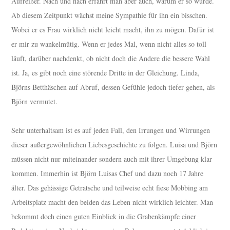
Aufreißer. Nach und nach erfährt man aber auch, warum er so wurde.
Ab diesem Zeitpunkt wächst meine Sympathie für ihn ein bisschen.
Wobei er es Frau wirklich nicht leicht macht, ihn zu mögen. Dafür ist
er mir zu wankelmütig. Wenn er jedes Mal, wenn nicht alles so toll
läuft, darüber nachdenkt, ob nicht doch die Andere die bessere Wahl
ist. Ja, es gibt noch eine störende Dritte in der Gleichung. Linda,
Björns Betthäschen auf Abruf, dessen Gefühle jedoch tiefer gehen, als
Björn vermutet.
Sehr unterhaltsam ist es auf jeden Fall, den Irrungen und Wirrungen
dieser außergewöhnlichen Liebesgeschichte zu folgen. Luisa und Björn
müssen nicht nur miteinander sondern auch mit ihrer Umgebung klar
kommen. Immerhin ist Björn Luisas Chef und dazu noch 17 Jahre
älter. Das gehässige Getratsche und teilweise echt fiese Mobbing am
Arbeitsplatz macht den beiden das Leben nicht wirklich leichter. Man
bekommt doch einen guten Einblick in die Grabenkämpfe einer