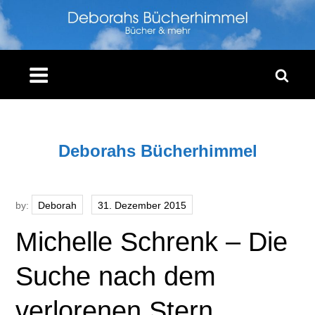
Skip
to
content
Deborahs Bücherhimmel
by:
Deborah
Michelle Schrenk – Die
Suche nach dem
verlorenen Stern