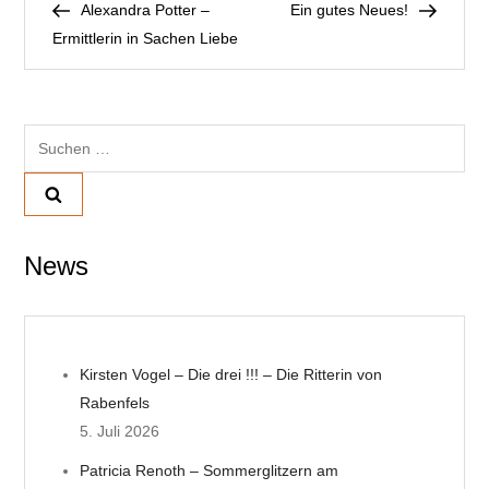
Post
Post
Alexandra Potter –
Ein gutes Neues!
e
Ermittlerin in Sachen Liebe
i
t
Suchen
nach:
r
a
News
g
s
n
Kirsten Vogel – Die drei !!! – Die Ritterin von
Rabenfels
a
5. Juli 2026
v
Patricia Renoth – Sommerglitzern am