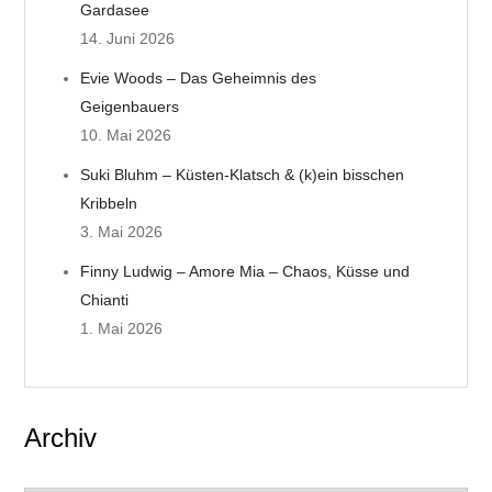
Gardasee
i
14. Juni 2026
g
Evie Woods – Das Geheimnis des
Geigenbauers
a
10. Mai 2026
t
Suki Bluhm – Küsten-Klatsch & (k)ein bisschen
Kribbeln
i
3. Mai 2026
o
Finny Ludwig – Amore Mia – Chaos, Küsse und
Chianti
n
1. Mai 2026
Archiv