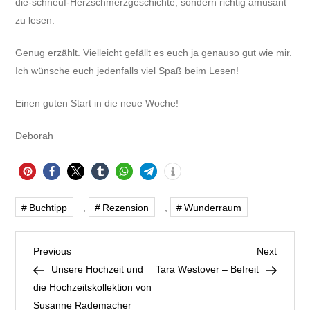
die-schneuf-Herzschmerzgeschichte, sondern richtig amüsant
zu lesen.
Genug erzählt. Vielleicht gefällt es euch ja genauso gut wie mir.
Ich wünsche euch jedenfalls viel Spaß beim Lesen!
Einen guten Start in die neue Woche!
Deborah
Buchtipp
,
Rezension
,
Wunderraum
B
Previous
Next
Previous
Next
Post
Post
Unsere Hochzeit und
Tara Westover – Befreit
e
die Hochzeitskollektion von
Susanne Rademacher