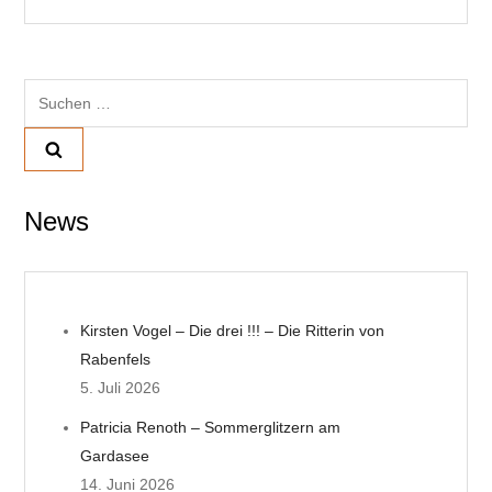
i
t
Suchen
r
nach:
a
g
News
s
n
Kirsten Vogel – Die drei !!! – Die Ritterin von
a
Rabenfels
v
5. Juli 2026
Patricia Renoth – Sommerglitzern am
i
Gardasee
14. Juni 2026