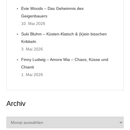
g
Evie Woods – Das Geheimnis des
a
Geigenbauers
t
10. Mai 2026
Suki Bluhm – Küsten-Klatsch & (k)ein bisschen
i
Kribbeln
o
3. Mai 2026
Finny Ludwig – Amore Mia – Chaos, Küsse und
n
Chianti
1. Mai 2026
Archiv
Archiv