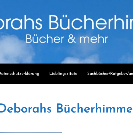
atenschutzerklärung
Lieblingszitate
Sachbücher/Ratgeber/an
Deborahs Bücherhimme