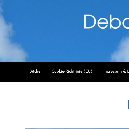
Skip
to
content
Bücher
Cookie-Richtlinie (EU)
Impressum & D