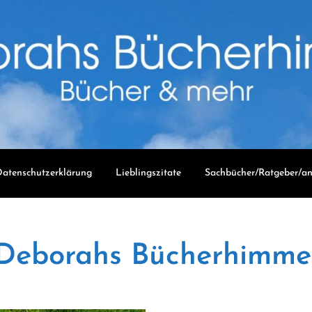
atenschutzerklärung
Lieblingszitate
Sachbücher/Ratgeber/an
Deborahs Bücherhimme