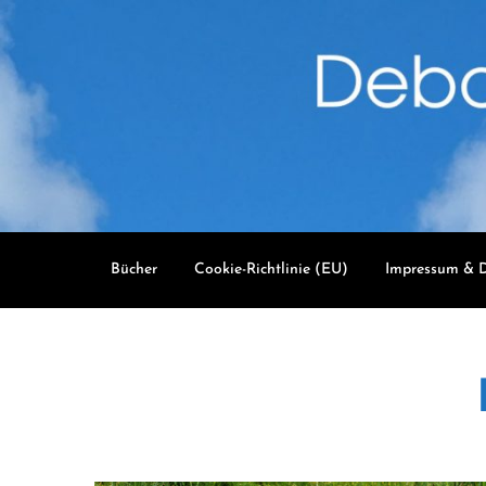
Skip
to
content
Bücher
Cookie-Richtlinie (EU)
Impressum & D