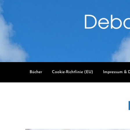
Skip
to
content
Bücher
Cookie-Richtlinie (EU)
Impressum & D