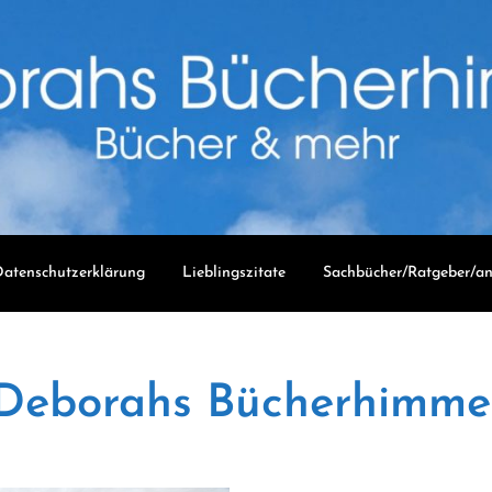
atenschutzerklärung
Lieblingszitate
Sachbücher/Ratgeber/an
Deborahs Bücherhimme