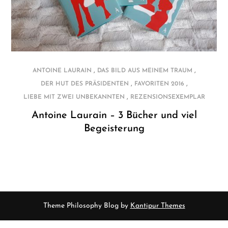
,
,
ANTOINE LAURAIN
DAS BILD AUS MEINEM TRAUM
,
,
DER HUT DES PRÄSIDENTEN
FAVORITEN 2016
,
LIEBE MIT ZWEI UNBEKANNTEN
REZENSIONSEXEMPLAR
Antoine Laurain – 3 Bücher und viel
Begeisterung
Theme Philosophy Blog by
Kantipur Themes